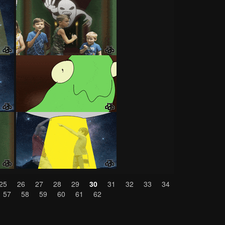
25
26
27
28
29
30
31
32
33
34
57
58
59
60
61
62