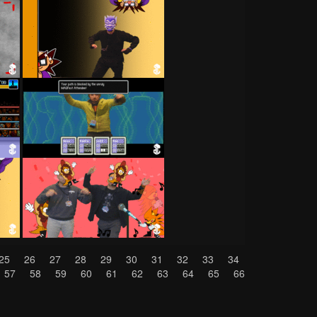
25
26
27
28
29
30
31
32
33
34
57
58
59
60
61
62
63
64
65
66